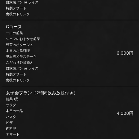
自家製パン or ライス
特製デザート
食後のドリンク
Cコース
一口の前菜
シェフのおまかせ前菜
野菜のポタージュ
本日のお魚料理
6,000円
奥出雲和牛ステーキ
こだわり野菜添え
自家製パン or ライス
特製デザート
食後のドリンク
女子会プラン（2時間飲み放題付き）
前菜3品
サラダ
本日の一品
4,000円
パスタ
ピザ
肉料理
デザート