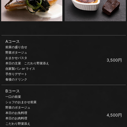
Aコース
前菜の盛り合せ
野菜ポタージュ
おまかせパスタ
3,500円
本日の主菜 こだわり野菜添え
自家製パン or ライス
手作りデザート
食後のドリンク
Bコース
一口の前菜
シェフのおまかせ前菜
野菜のポタージュ
本日のお魚料理
4,500円
本日のお肉料理
こだわり野菜添え